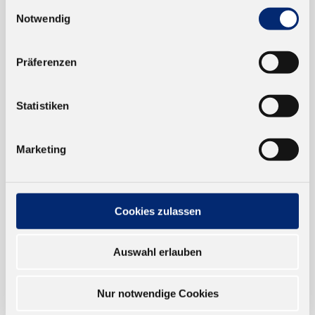
Einwilligungsauswahl
Notwendig
EINKAUFEN
NEUKUNDEN
Präferenzen
VERSAND UND ZAHLUNG
Statistiken
EINFACH BEZAHLEN
Marketing
Cookies zulassen
TRUSTED SHOP
Auswahl erlauben
ONLINESHOP
Nur notwendige Cookies
Verkauf nur an Unternehmer,