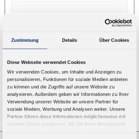
NEWSLETTER
Zustimmung
Details
Über Cookies
REGISTRIEREN
Diese Webseite verwendet Cookies
Wir verwenden Cookies, um Inhalte und Anzeigen zu
personalisieren, Funktionen für soziale Medien anbieten
zu können und die Zugriffe auf unsere Website zu
analysieren. Außerdem geben wir Informationen zu Ihrer
Verwendung unserer Website an unsere Partner für
soziale Medien, Werbung und Analysen weiter. Unsere
Partner führen diese Informationen möglicherweise mit
© KLEIBERIT SE & CO. KG, Max-Becker-Str. 4, 76356 Weingarten,
Germany
weiteren Daten zusammen, die Sie ihnen bereitgestellt
haben oder die sie im Rahmen Ihrer Nutzung der Dienste
gesammelt haben.