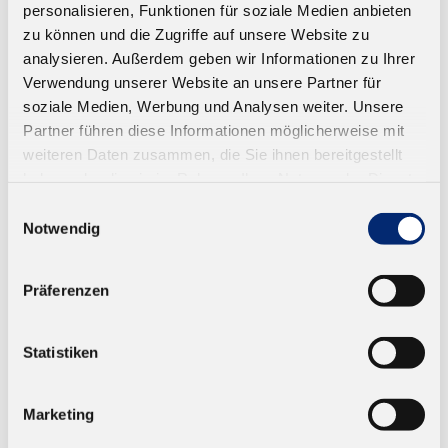
personalisieren, Funktionen für soziale Medien anbieten
zu können und die Zugriffe auf unsere Website zu
analysieren. Außerdem geben wir Informationen zu Ihrer
Verwendung unserer Website an unsere Partner für
soziale Medien, Werbung und Analysen weiter. Unsere
Partner führen diese Informationen möglicherweise mit
weiteren Daten zusammen, die Sie ihnen bereitgestellt
haben oder die sie im Rahmen Ihrer Nutzung der Dienste
gesammelt haben.
Einwilligungsauswahl
Notwendig
568.1 1K PUR Montageklebstoff D4
Präferenzen
Hervorragende Haftung. Geprüft nach EN 14257
(Watt 91). Farbe: beige. Offene Zeit: ca. 3 Minuten
Statistiken
Ab 135,96 € zzgl. MwSt.
Marketing
ZUM WARENKORB