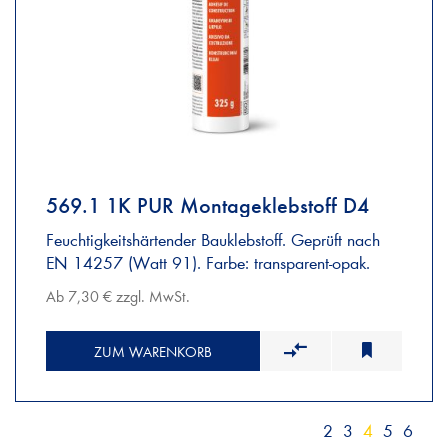
569.1 1K PUR Montageklebstoff D4
Feuchtigkeitshärtender Bauklebstoff. Geprüft nach
EN 14257 (Watt 91). Farbe: transparent-opak.
Ab 7,30 € zzgl. MwSt.
ZUM WARENKORB
2
3
4
5
6