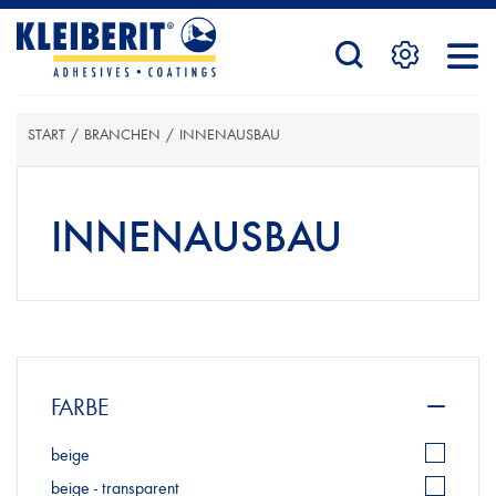
STARTSEITE
START
/
BRANCHEN
/
INNENAUSBAU
PRODUKTE
INNENAUSBAU
SERVICE
KONTAKTFORMULAR
FARBE
beige
HÄNDLERSUCHE
beige - transparent