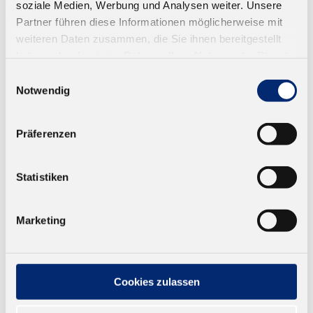
soziale Medien, Werbung und Analysen weiter. Unsere
Partner führen diese Informationen möglicherweise mit
weiteren Daten zusammen, die Sie ihnen bereitgestellt
haben oder die sie im Rahmen Ihrer Nutzung der Dienste
gesammelt haben.
Einwilligungsauswahl
Notwendig
Präferenzen
Statistiken
Marketing
851.0 Sekundenklebstoff, High Tack
Dünnflüssige schnellhärtende Variante für
verschiedenste Materialien
Cookies zulassen
Ab 11,75 € zzgl. MwSt.