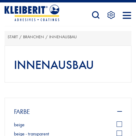
STARTSEITE
START
/
BRANCHEN
/
INNENAUSBAU
PRODUKTE
INNENAUSBAU
SERVICE
KONTAKTFORMULAR
FARBE
beige
HÄNDLERSUCHE
beige - transparent