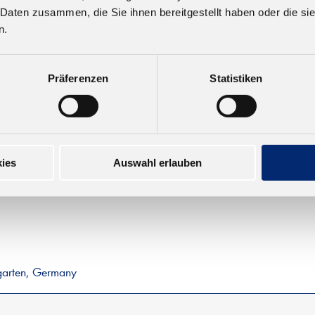
 Daten zusammen, die Sie ihnen bereitgestellt haben oder die s
.0 PVAC Holzleim
n.
D4
rfester Weißleim. Geprüft
 EN 14257 (Watt 91)
Präferenzen
Statistiken
25 € zzgl. MwSt.
ies
Auswahl erlauben
garten, Germany