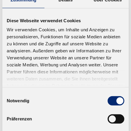
Diese Webseite verwendet Cookies
Wir verwenden Cookies, um Inhalte und Anzeigen zu
594.1 N Silikon Dichtstoff, Suprasil -
personalisieren, Funktionen für soziale Medien anbieten
weiß
zu können und die Zugriffe auf unsere Website zu
analysieren. Außerdem geben wir Informationen zu Ihrer
Dauerelastisch. Neutral vernetzend
Verwendung unserer Website an unsere Partner für
Ab 7,63 € zzgl. MwSt.
soziale Medien, Werbung und Analysen weiter. Unsere
Partner führen diese Informationen möglicherweise mit
ZUM WARENKORB
weiteren Daten zusammen, die Sie ihnen bereitgestellt
haben oder die sie im Rahmen Ihrer Nutzung der Dienste
gesammelt haben.
Einwilligungsauswahl
Notwendig
Präferenzen