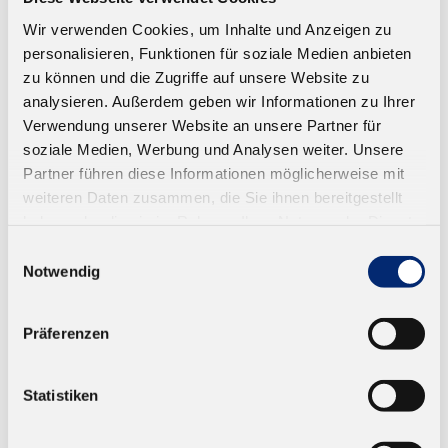
Wir verwenden Cookies, um Inhalte und Anzeigen zu
personalisieren, Funktionen für soziale Medien anbieten
zu können und die Zugriffe auf unsere Website zu
analysieren. Außerdem geben wir Informationen zu Ihrer
Verwendung unserer Website an unsere Partner für
soziale Medien, Werbung und Analysen weiter. Unsere
Partner führen diese Informationen möglicherweise mit
weiteren Daten zusammen, die Sie ihnen bereitgestellt
haben oder die sie im Rahmen Ihrer Nutzung der Dienste
gesammelt haben.
Einwilligungsauswahl
Notwendig
Präferenzen
569.0 1K PUR Montageklebstoff D4
Feuchtigkeitshärtender Bauklebstoff. Geprüft nach
Statistiken
EN 14257 (Watt 91). Farbe: transparent-opak.
Ab 12,73 € zzgl. MwSt.