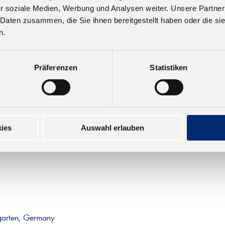
r soziale Medien, Werbung und Analysen weiter. Unsere Partner
.0 1K PUR
568.1 1K PUR
 Daten zusammen, die Sie ihnen bereitgestellt haben oder die s
ageklebstoff D4
Montageklebstoff D
n.
rragende Haftung. Geprüft
Hervorragende Haftung. G
EN 14257 (Watt 91).
nach EN 14257 (Watt 91
: beige. Offene Zeit: ca. 5
Farbe: beige. Offene Zeit:
Präferenzen
Statistiken
en
Minuten
,26 € zzgl. MwSt.
Ab 135,96 € zzgl. MwSt.
ies
Auswahl erlauben
garten, Germany