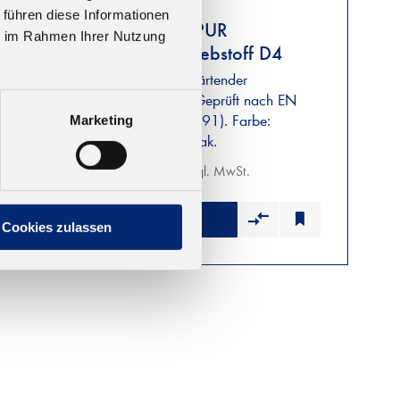
 führen diese Informationen
569.0 1K PUR
ie im Rahmen Ihrer Nutzung
4
Montageklebstoff D4
eprüft
Feuchtigkeitshärtender
).
Bauklebstoff. Geprüft nach EN
 ca. 3
14257 (Watt 91). Farbe:
Marketing
transparent-opak.
Ab 12,73 € zzgl. MwSt.
Cookies zulassen