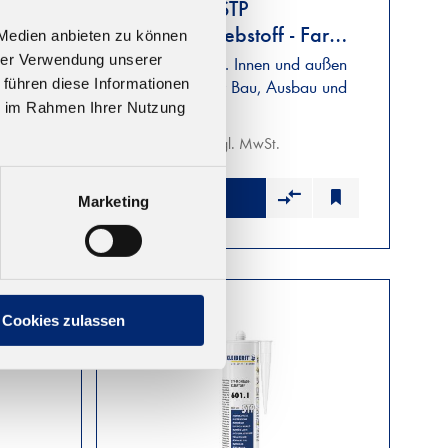
600.0 1K STP
Montageklebstoff - Farbe:
 Medien anbieten zu können
farblos
hrer Verwendung unserer
Dauerelastisch. Innen und außen
einsetzbar. Für Bau, Ausbau und
 führen diese Informationen
Montage
ie im Rahmen Ihrer Nutzung
er
g an.
Ab 11,53 € zzgl. MwSt.
Marketing
Cookies zulassen