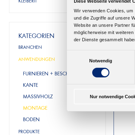
KLEIBERIT
594.
Diese Webseite verwendet 
Dicht
Wir verwenden Cookies, um I
sch
und die Zugriffe auf unsere 
Dauer
Website an unsere Partner fü
verne
möglicherweise mit weiteren
KATEGORIEN
der Dienste gesammelt habe
Ab 7,
BRANCHEN
Einwilligungsauswahl
ANWENDUNGEN
Notwendig
FURNIEREN + BESCHICHTEN
KANTE
MASSIVHOLZ
Nur notwendige Cook
MONTAGE
BODEN
PRODUKTE