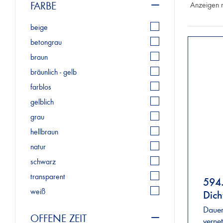
FARBE
Anzeigen 
beige
betongrau
braun
bräunlich - gelb
farblos
gelblich
grau
hellbraun
natur
schwarz
transparent
594.
weiß
Dicht
farb
Dauer
OFFENE ZEIT
verne