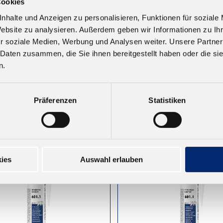
4 N Silikon
594.6 N Silikon
Cookies
stoff, Suprasil -
Dichtstoff, Suprasil -
nhalte und Anzeigen zu personalisieren, Funktionen für soziale
warz
hellbraun
Website zu analysieren. Außerdem geben wir Informationen zu I
Dauerelastisch. Neutral
elastisch. Neutral
vernetzend
r soziale Medien, Werbung und Analysen weiter. Unsere Partner
tzend
 Daten zusammen, die Sie ihnen bereitgestellt haben oder die s
Bitte frage den Preis bei dein
n.
63 € zzgl. MwSt.
zuständigen Kundenbetreuun
Präferenzen
Statistiken
ies
Auswahl erlauben