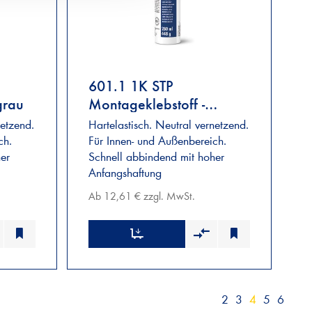
601.1 1K STP
grau
Montageklebstoff -
schwarz
netzend.
Hartelastisch. Neutral vernetzend.
ch.
Für Innen- und Außenbereich.
er
Schnell abbindend mit hoher
Anfangshaftung
Ab 12,61 € zzgl. MwSt.
2
3
4
5
6