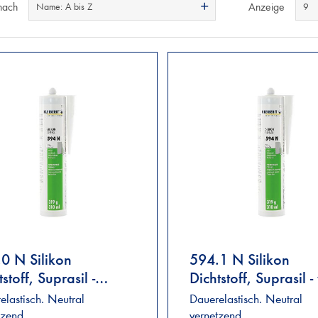
nach
Anzeige
Name: A bis Z
9
0 N Silikon
594.1 N Silikon
stoff, Suprasil -
Dichtstoff, Suprasil 
los
elastisch. Neutral
Dauerelastisch. Neutral
tzend
vernetzend