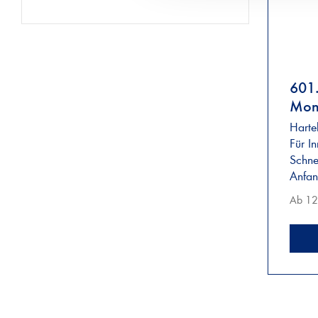
601
Mont
Harte
Für I
Schne
Anfan
Ab 12