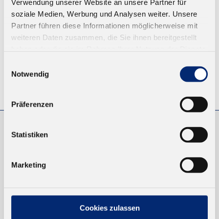
Verwendung unserer Website an unsere Partner für
ZUM WARENKORB
soziale Medien, Werbung und Analysen weiter. Unsere
Partner führen diese Informationen möglicherweise mit
weiteren Daten zusammen, die Sie ihnen bereitgestellt
haben oder die sie im Rahmen Ihrer Nutzung der Dienste
gesammelt haben.
Einwilligungsauswahl
Notwendig
© KLEIBERIT SE & CO. KG, Max-Becker-Str. 4, 76356 Weingarten,
Germany
Präferenzen
Statistiken
EINKAUFEN
NEUKUNDEN
Marketing
VERSAND UND ZAHLUNG
EINFACH BEZAHLEN
Cookies zulassen