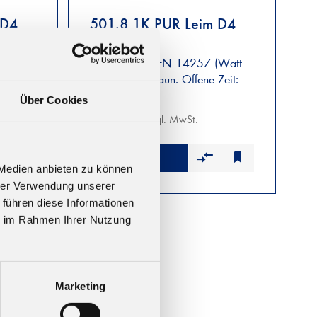
 D4
501.8 1K PUR Leim D4
(Watt
Geprüft nach EN 14257 (Watt
Zeit:
91). Farbe: braun. Offene Zeit:
ca. 8 Minuten
Über Cookies
Ab 14,38 € zzgl. MwSt.
 Medien anbieten zu können
hrer Verwendung unserer
 führen diese Informationen
ie im Rahmen Ihrer Nutzung
Marketing