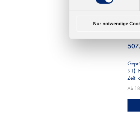
Nur notwendige Cook
507
Geprü
91). 
Zeit:
Ab 18