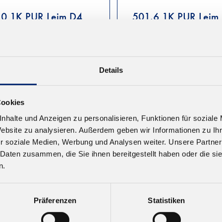
.0 1K PUR Leim D4
501.6 1K PUR Leim
ft nach EN 14257 (Watt
Geprüft nach EN 14257 
Farbe: braun. Offene Zeit:
91). Farbe: braun. Offene 
0-25 Minuten
ca. 70 Minuten
Details
,38 € zzgl. MwSt.
Ab 14,38 € zzgl. MwSt.
Cookies
nhalte und Anzeigen zu personalisieren, Funktionen für soziale
Website zu analysieren. Außerdem geben wir Informationen zu I
r soziale Medien, Werbung und Analysen weiter. Unsere Partner
 Daten zusammen, die Sie ihnen bereitgestellt haben oder die s
n.
Präferenzen
Statistiken