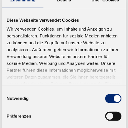
Diese Webseite verwendet Cookies
Wir verwenden Cookies, um Inhalte und Anzeigen zu
594.1 N Silikon Dichtstoff, Suprasil -
personalisieren, Funktionen für soziale Medien anbieten
weiß
zu können und die Zugriffe auf unsere Website zu
analysieren. Außerdem geben wir Informationen zu Ihrer
Dauerelastisch. Neutral vernetzend
Verwendung unserer Website an unsere Partner für
Ab 7,63 € zzgl. MwSt.
soziale Medien, Werbung und Analysen weiter. Unsere
Partner führen diese Informationen möglicherweise mit
ZUM WARENKORB
weiteren Daten zusammen, die Sie ihnen bereitgestellt
haben oder die sie im Rahmen Ihrer Nutzung der Dienste
gesammelt haben.
Einwilligungsauswahl
Notwendig
Präferenzen