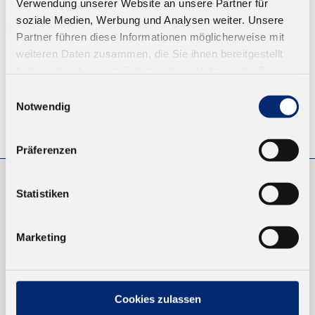
Verwendung unserer Website an unsere Partner für
ZUM WARENKORB
soziale Medien, Werbung und Analysen weiter. Unsere
Partner führen diese Informationen möglicherweise mit
weiteren Daten zusammen, die Sie ihnen bereitgestellt
haben oder die sie im Rahmen Ihrer Nutzung der Dienste
gesammelt haben.
Einwilligungsauswahl
Notwendig
© KLEIBERIT SE & CO. KG, Max-Becker-Str. 4, 76356 Weingarten,
Germany
Präferenzen
Statistiken
EINKAUFEN
NEUKUNDEN
Marketing
VERSAND UND ZAHLUNG
EINFACH BEZAHLEN
Cookies zulassen