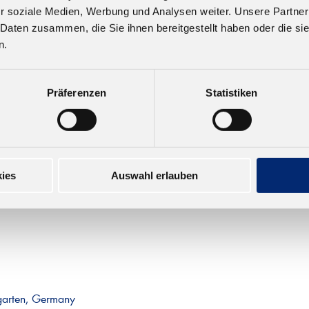
r soziale Medien, Werbung und Analysen weiter. Unsere Partner
.0 1K PUR
 Daten zusammen, die Sie ihnen bereitgestellt haben oder die s
ageklebstoff D4
n.
rragende Haftung. Geprüft
EN 14257 (Watt 91).
: beige. Offene Zeit: ca. 5
Präferenzen
Statistiken
en
,26 € zzgl. MwSt.
ies
Auswahl erlauben
garten, Germany