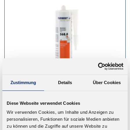
Zustimmung
Details
Über Cookies
Diese Webseite verwendet Cookies
568.0 1K PUR Montageklebstoff D4
Wir verwenden Cookies, um Inhalte und Anzeigen zu
Hervorragende Haftung. Geprüft nach EN 14257
personalisieren, Funktionen für soziale Medien anbieten
(Watt 91). Farbe: beige. Offene Zeit: ca. 5 Minuten
zu können und die Zugriffe auf unsere Website zu