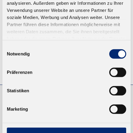
analysieren. Außerdem geben wir Informationen zu Ihrer
Ab 14,26 € zzgl. MwSt.
Verwendung unserer Website an unsere Partner für
soziale Medien, Werbung und Analysen weiter. Unsere
ZUM WARENKORB
Partner führen diese Informationen möglicherweise mit
weiteren Daten zusammen, die Sie ihnen bereitgestellt
haben oder die sie im Rahmen Ihrer Nutzung der Dienste
gesammelt haben.
Einwilligungsauswahl
Notwendig
© KLEIBERIT SE & CO. KG, Max-Becker-Str. 4, 76356 Weingarten,
Präferenzen
Germany
Statistiken
EINKAUFEN
Marketing
NEUKUNDEN
VERSAND UND ZAHLUNG