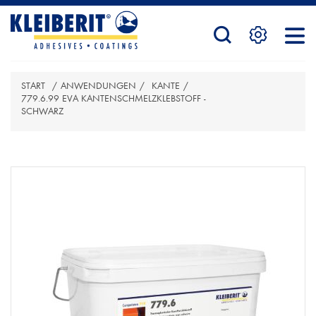
STARTSEITE
START
/
ANWENDUNGEN
/
KANTE
/
PRODUKTE
779.6.99 EVA KANTENSCHMELZKLEBSTOFF -
SCHWARZ
ATTRIBUTBEZEICHNUNG
ATTRIBUTWERT
SERVICE
KONTAKTFORMULAR
HÄNDLERSUCHE