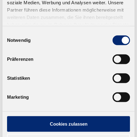
soziale Medien, Werbung und Analysen weiter. Unsere
779.6.10 EVA Kantenschmelzklebstoff -
Partner führen diese Informationen möglicherweise mit
weiß
weiteren Daten zusammen, die Sie ihnen bereitgestellt
haben oder die sie im Rahmen Ihrer Nutzung der Dienste
Thermoplastischer EVA Kunstharzklebstoff für die
gesammelt haben.
Einwilligungsauswahl
Ummantelung, Kantenklebung und
Notwendig
Kantenvorbeschichtung
Ab 48,39 € zzgl. MwSt.
Präferenzen
ZUM WARENKORB
Statistiken
Marketing
Cookies zulassen