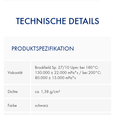
Massivkanten
Anlagen für die Kantenvorbeschichtung
Melaminharzkanten
Automatische Kantenleimmaschine
Polyesterkanten
TECHNISCHE DETAILS
PVC - Kanten
Unverdichtete, beharzte Papierkanten
PRODUKTSPEZIFIKATION
Brookfield Sp. 27/10 Upm: bei 180°C:
Viskosität
130.000 ± 22.000 mPa*s / bei 200°C:
80.000 ± 15.000 mPa*s
Dichte
ca. 1,38 g/cm³
Farbe
schwarz