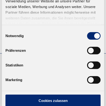
Verwendung unserer Website an unsere Partner für
ZUM WARENKORB
soziale Medien, Werbung und Analysen weiter. Unsere
Partner führen diese Informationen möglicherweise mit
weiteren Daten zusammen, die Sie ihnen bereitgestellt
haben oder die sie im Rahmen Ihrer Nutzung der Dienste
gesammelt haben.
Einwilligungsauswahl
Notwendig
© KLEIBERIT SE & CO. KG, Max-Becker-Str. 4, 76356 Weingarten,
Germany
Präferenzen
Statistiken
EINKAUFEN
NEUKUNDEN
Marketing
VERSAND UND ZAHLUNG
EINFACH BEZAHLEN
Cookies zulassen