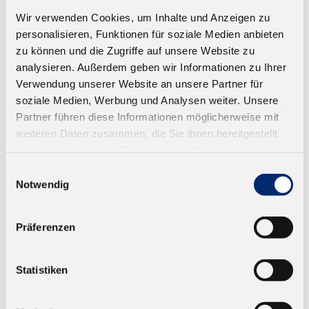
Wir verwenden Cookies, um Inhalte und Anzeigen zu
personalisieren, Funktionen für soziale Medien anbieten
zu können und die Zugriffe auf unsere Website zu
analysieren. Außerdem geben wir Informationen zu Ihrer
Verwendung unserer Website an unsere Partner für
soziale Medien, Werbung und Analysen weiter. Unsere
Partner führen diese Informationen möglicherweise mit
weiteren Daten zusammen, die Sie ihnen bereitgestellt
haben oder die sie im Rahmen Ihrer Nutzung der Dienste
gesammelt haben.
Einwilligungsauswahl
Notwendig
501.4 1K PUR Leim D4
Präferenzen
Geprüft nach EN 14257 (Watt 91). Farbe: braun.
Offene Zeit: ca. 4 Minuten
Ab 14,38 € zzgl. MwSt.
Statistiken
ZUM WARENKORB