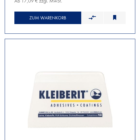
Ab 17,09 € zzgl. MwSt.
ZUM WARENKORB