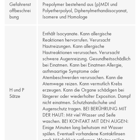
Gefahrenst
Prepolymer bestehend aus (p)MDI und
offbeschrei
Polyetherpolyol, Diphenylmethandiisocyanat,
bung
Isomere und Homologe
Enthält Isocyanate. Kann allergische
Reaktionen hervorrufen. Verursacht
Hautreizungen. Kann allergische
Hautreaktionen verursachen. Verursacht
schwere Augenreizung. Gesundheitsschädlich
bei Einatmen. Kann bei Einatmen Allergie,
asthmaartige Symptome oder
Atembeschwerden verursachen. Kann die
Atemwege reizen. Kann vermutlich Krebs
H und P
erzeugen. Kann die Organe schädigen bei
Sätze
längerer oder wiederholter Exposition. Dampf
nicht einatmen. Schutzhandschuhe und
Augenschutz tragen. BEI BERÜHRUNG MIT
DER HAUT: Mit viel Wasser und Seife
waschen. BEI KONTAKT MIT DEN AUGEN:
Einige Minuten lang behutsam mit Wasser
spülen. Eventuell vorhandene Kontaktlinsen
nach Möglichkeit entfernen. Weiter spülen.