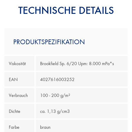
Türleimungen
TECHNISCHE DETAILS
PRODUKTSPEZIFIKATION
Viskosität
Brookfield Sp. 6/20 Upm: 8.000 mPa*s
EAN
4027616003252
Verbrauch
100 - 200 g/m²
Dichte
ca. 1,13 g/cm3
Farbe
braun