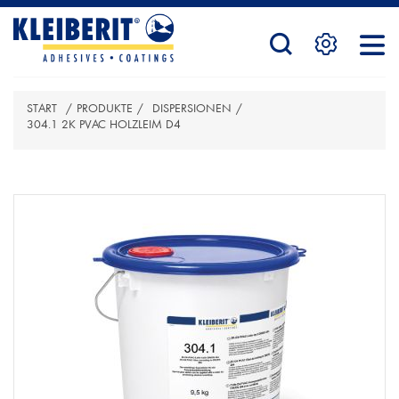
STARTSEITE
START
/
PRODUKTE
/
DISPERSIONEN
/
PRODUKTE
304.1 2K PVAC HOLZLEIM D4
ATTRIBUTBEZEICHNUNG
ATTRIBUTWERT
SERVICE
KONTAKTFORMULAR
HÄNDLERSUCHE