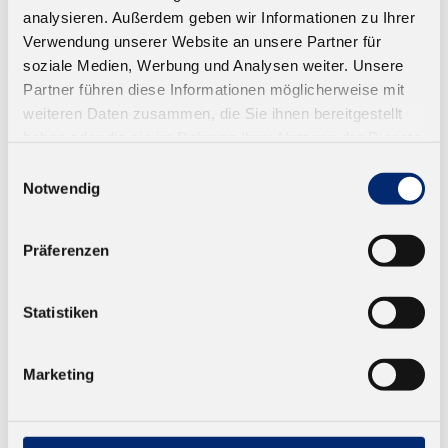
analysieren. Außerdem geben wir Informationen zu Ihrer
Verwendung unserer Website an unsere Partner für
soziale Medien, Werbung und Analysen weiter. Unsere
304.3 Härter
Partner führen diese Informationen möglicherweise mit
D4 Härter für PVAC Klebstoffe. Farbe: gelblich-
weiteren Daten zusammen, die Sie ihnen bereitgestellt
transparent
haben oder die sie im Rahmen Ihrer Nutzung der Dienste
gesammelt haben.
Einwilligungsauswahl
Ab 8,09 € zzgl. MwSt.
Notwendig
ZUM WARENKORB
Präferenzen
Statistiken
Marketing