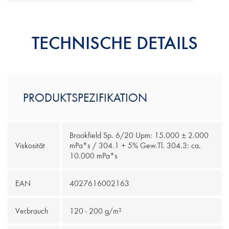
Laubhölzer
Beleimvorrichtung für Zapfen und Zinken
Leimung für Schichtstoffplatten
Leimauftragsmaschine
Nadelhölzer
TECHNISCHE DETAILS
Leimroller
Türleimungen
Pinsel
Spachtel
PRODUKTSPEZIFIKATION
Brookfield Sp. 6/20 Upm: 15.000 ± 2.000
Viskosität
mPa*s / 304.1 + 5% Gew.Tl. 304.3: ca.
10.000 mPa*s
EAN
4027616002163
Verbrauch
120 - 200 g/m²