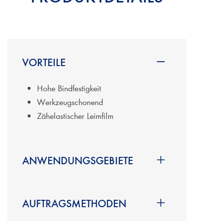
VORTEILE
Hohe Bindfestigkeit
Werkzeugschonend
Zähelastischer Leimfilm
ANWENDUNGSGEBIETE
Elementenfertigung
Exotenhölzer
AUFTRAGSMETHODEN
Fensterleimungen