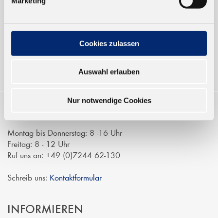
Marketing
Verkauf nur an Unternehmer,
Gewerbetreibende und öffentliche
Institutionen, nicht an Verbraucher im
Sinne des § 13 BGB. Alle Preise in Euro
Cookies zulassen
zzgl. gesetzl. MwSt.
Auswahl erlauben
Nur notwendige Cookies
KONTAKTIEREN
Montag bis Donnerstag: 8 -16 Uhr
Freitag: 8 - 12 Uhr
Ruf uns an: +49 (0)7244 62-130
Schreib uns:
Kontaktformular
INFORMIEREN