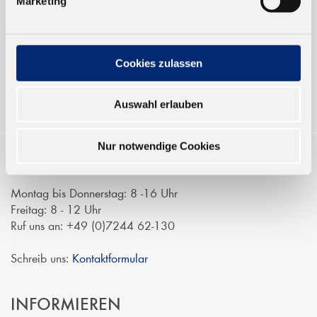
Marketing
Verkauf nur an Unternehmer,
Gewerbetreibende und öffentliche
Institutionen, nicht an Verbraucher im
Sinne des § 13 BGB. Alle Preise in Euro
Cookies zulassen
zzgl. gesetzl. MwSt.
Auswahl erlauben
Nur notwendige Cookies
KONTAKTIEREN
Montag bis Donnerstag: 8 -16 Uhr
Freitag: 8 - 12 Uhr
Ruf uns an: +49 (0)7244 62-130
Schreib uns:
Kontaktformular
INFORMIEREN