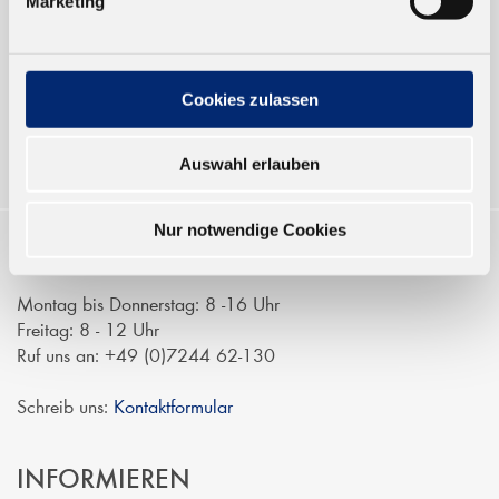
Marketing
Verkauf nur an Unternehmer,
Gewerbetreibende und öffentliche
Institutionen, nicht an Verbraucher im
Sinne des § 13 BGB. Alle Preise in Euro
Cookies zulassen
zzgl. gesetzl. MwSt.
Auswahl erlauben
Nur notwendige Cookies
KONTAKTIEREN
Montag bis Donnerstag: 8 -16 Uhr
Freitag: 8 - 12 Uhr
Ruf uns an: +49 (0)7244 62-130
Schreib uns:
Kontaktformular
INFORMIEREN