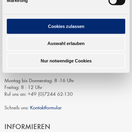
Marketing
Verkauf nur an Unternehmer,
Gewerbetreibende und öffentliche
Institutionen, nicht an Verbraucher im
Sinne des § 13 BGB. Alle Preise in Euro
Cookies zulassen
zzgl. gesetzl. MwSt.
Auswahl erlauben
Nur notwendige Cookies
KONTAKTIEREN
Montag bis Donnerstag: 8 -16 Uhr
Freitag: 8 - 12 Uhr
Ruf uns an: +49 (0)7244 62-130
Schreib uns:
Kontaktformular
INFORMIEREN